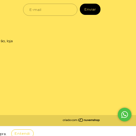
ão, loja
Entendi
pra.