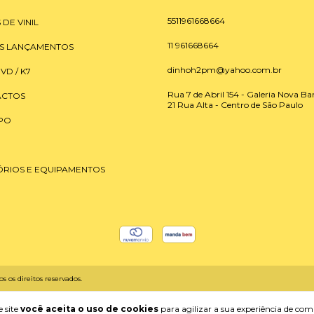
5511961668664
 DE VINIL
11 961668664
S LANÇAMENTOS
dinhoh2pm@yahoo.com.br
DVD / K7
Rua 7 de Abril 154 - Galeria Nova Bar
CTOS
21 Rua Alta - Centro de São Paulo
PO
ÓRIOS E EQUIPAMENTOS
s os direitos reservados.
 site
você aceita o uso de cookies
para agilizar a sua experiência de com