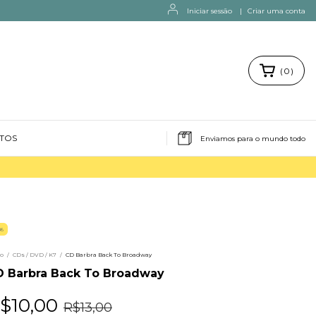
Iniciar sessão
|
Criar uma conta
(
0
)
NTOS
Enviamos para o mundo todo
%
io
/
CDs / DVD / K7
/
CD Barbra Back To Broadway
D Barbra Back To Broadway
$10,00
R$13,00