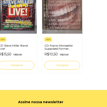
-
50
%
-
50
%
CD Steve Miller Band
CD Alanis Morissette
-
50
%
Live!
Supposed Former
Infatuation Junkie
CD X Um H
R$15,50
R$10,50
R$31,00
R$21,00
R$10,50
R
Assine nossa newsletter