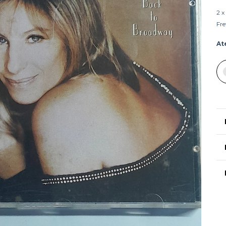
2
x
Fre
At