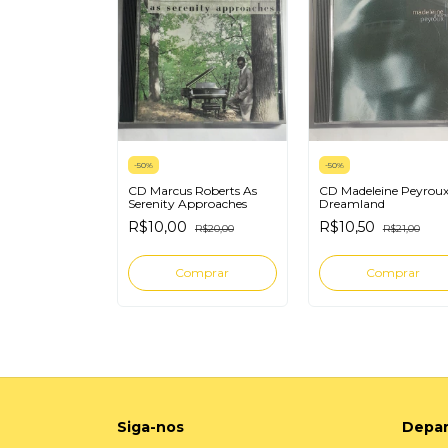
-
50
%
-
50
%
l Ota Agora
CD Marcus Roberts As
CD Madeleine Peyrou
Serenity Approaches
Dreamland
R$30,00
R$10,00
R$10,50
R$20,00
R$21,00
Siga-nos
Depa