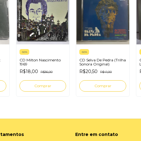
-
50
%
-
50
%
x
CD Milton Nascimento
CD Selva De Pedra (Trilha
1969
Sonora Original)
R$18,00
R$20,50
R$36,00
R$41,00
rtamentos
Entre em contato