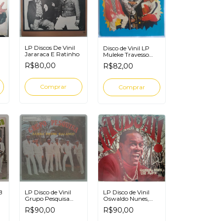
LP Discos De Vinil
Disco de Vinil LP
Jararaca E Ratinho
Muleke Travesso
1993
R$80,00
R$82,00
B
LP Disco de Vinil
LP Disco de Vinil
Grupo Pesquisa
Oswaldo Nunes,
Samba Swing
The Pop's Tá Tudo
R$90,00
R$90,00
Balanço
Aí!