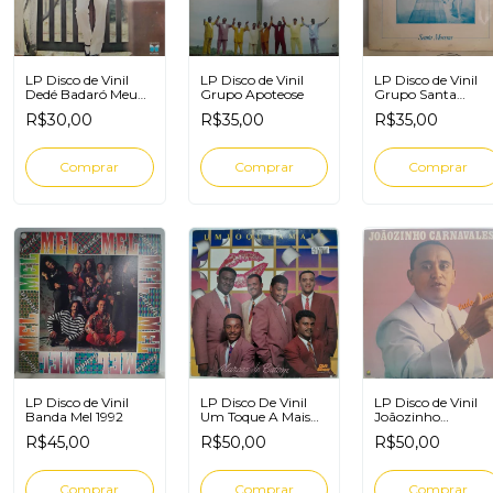
LP Disco de Vinil
LP Disco de Vinil
LP Disco de Vinil
Dedé Badaró Meu
Grupo Apoteose
Grupo Santa
Canto, Meu Samba
Morena De Tudo
R$30,00
R$35,00
R$35,00
Um Pouco
LP Disco de Vinil
LP Disco De Vinil
LP Disco de Vinil
Banda Mel 1992
Um Toque A Mais
Joãozinho
Marcas De Batom
Carnavalesco Tud
R$45,00
R$50,00
R$50,00
Mudou