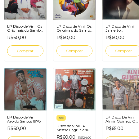
LP Disco de Vinil Os
LP Disco de Vinil Os
LP Disco de Vinil
Originais do Samba
Originais do Samba
Jamelão
Brincar De Ser Feliz
A Vida É Assim
Recantando
R$60,00
R$60,00
R$60,00
Mágoas - Lupi, A
Dor E Eu
LP Disco de Vinil
LP Disco De Vinil
-
52
%
Aroldo Santos 1978
Almir Guineto O
Suburbano
Disco de Vinil LP
R$60,00
R$65,00
Mestre Lagrila e sua
bateria envolvente
R$60,00
R$124,00