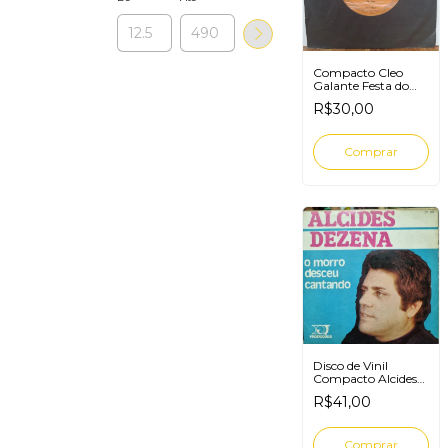
Compacto Cleo
Galante Festa do
Povo / Um sorriso e
R$30,00
tudo passa
Disco de Vinil
Compacto Alcides
Dezena O morro
R$41,00
Desceu Cantando