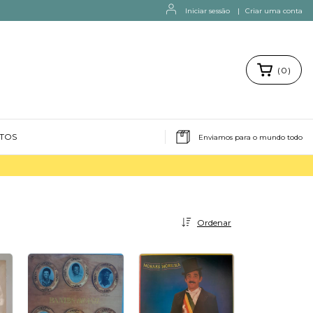
Iniciar sessão
|
Criar uma conta
(
0
)
NTOS
Enviamos para o mundo todo
Ordenar