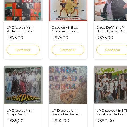
LP Disco de Vinil
Disco de Vinil Lp
Disco De Vinil LP
Roda De Samba
Companhia do
Boca Nervosa Do
Pagode na
Samba Rock Ao
R$75,00
R$75,00
R$75,00
Boquinha da
Swing No Chic
Garrafa
Show
LP Disco de Vinil
LP Disco de Vinil
LP Disco de Vinil T
Grupo Sem
Banda De Pau e
Samba & Partido
Compromisso Pra
Corda
Alto
R$85,00
R$90,00
R$90,00
Ficar