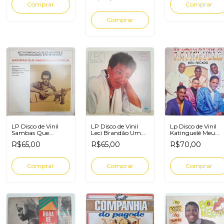
LP Disco de Vinil
LP Disco de Vinil
Lp Disco de Vinil
Sambas Que
Leci Brandão Um
Katinguelê Meu
Marcaram Época
Beijo No Seu
Recado 1994
R$65,00
R$65,00
R$70,00
Coração