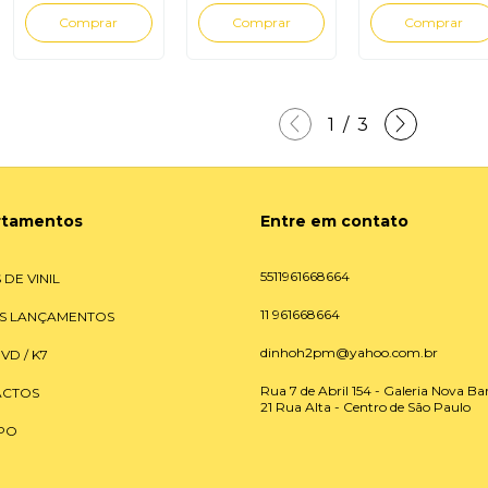
1
/
3
rtamentos
Entre em contato
5511961668664
 DE VINIL
11 961668664
S LANÇAMENTOS
dinhoh2pm@yahoo.com.br
DVD / K7
Rua 7 de Abril 154 - Galeria Nova Bar
CTOS
21 Rua Alta - Centro de São Paulo
PO