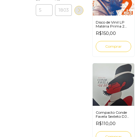
Disco de Vinil LP
Matéria Prima 2
Atos (Laranja)
R$150,00
Compacto Conde
Favela Sexteto DJ
B8 Audacioso
R$110,00