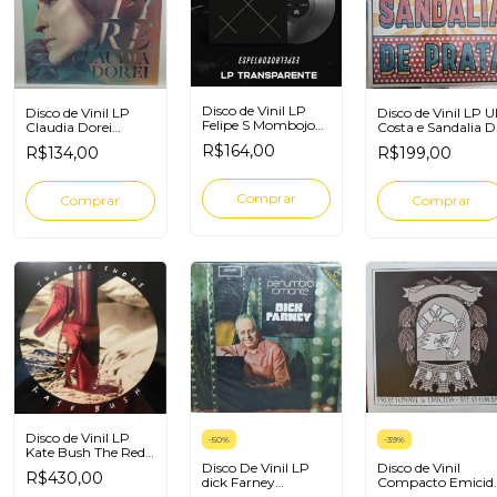
Disco de Vinil LP
Disco de Vinil LP
Disco de Vinil LP Ul
Felipe S Mombojo
Claudia Dorei
Costa e Sandalia D
Espelhos
Inspire
Prata
R$164,00
R$134,00
R$199,00
Disco de Vinil LP
-
50
%
-
39
%
Kate Bush The Red
Shoes
Disco De Vinil LP
Disco de Vinil
R$430,00
dick Farney
Compacto Emicid
Penumbra
Projeto Nave Até o