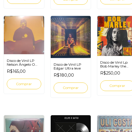
Disco de Vinil LP
Disco de Vinil Lp
Disco de Vinil LP
Nelson Ângelo O
Bob Marley the
Edgar Ultra leve
pensador
Waylers Africa Uni
R$165,00
R$250,00
R$180,00