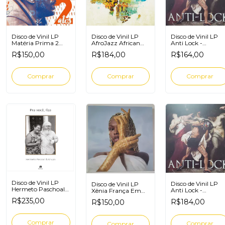
Disco de Vinil LP
Disco de Vinil LP
Disco de Vinil LP
Matéria Prima 2
AfroJazz African
Anti Lock -
Atos (roxo)
Brothers
translúcido
R$150,00
R$184,00
R$164,00
esfumaçado
(Smoked)
Disco de Vinil LP
Disco de Vinil LP
Disco de Vinil LP
Hermeto Paschoal e
Anti Lock -
Xênia França Em
Grupo Pra você Ilza
Exclusivo Splater
Nome Da Estrela
R$235,00
R$184,00
R$150,00