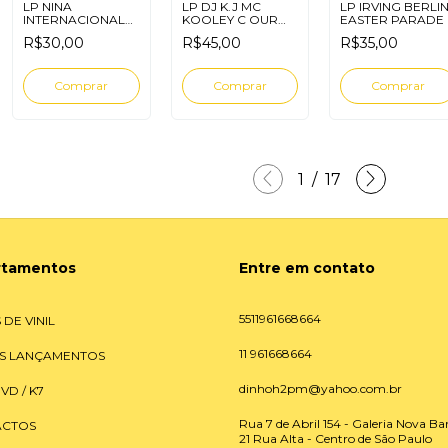
LP NINA
LP DJ K.J MC
LP IRVING BERLI
INTERNACIONAL
KOOLEY C OUR
EASTER PARADE
NOVELA
TIME HAS COME
R$30,00
R$45,00
R$35,00
1
/
17
rtamentos
Entre em contato
5511961668664
 DE VINIL
11 961668664
S LANÇAMENTOS
dinhoh2pm@yahoo.com.br
DVD / K7
Rua 7 de Abril 154 - Galeria Nova Bar
CTOS
21 Rua Alta - Centro de São Paulo