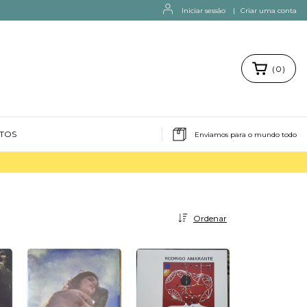
Iniciar sessão
|
Criar uma conta
(
0
)
NTOS
Enviamos para o mundo todo
Ordenar