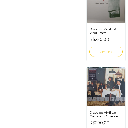
Disco de Vinil LP
Vitor Ramil
Ramilonga A
R$220,00
Estética Do Frio
Disco de Vinil Lp
Cachorro Grande
As Próximas Horas
R$290,00
Serão Muito Boas