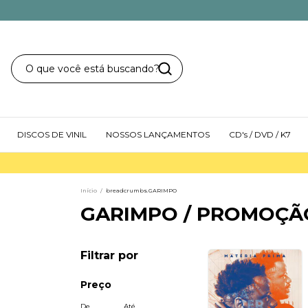
DISCOS DE VINIL
NOSSOS LANÇAMENTOS
CD's / DVD / K7
Início
/
breadcrumbs.GARIMPO
GARIMPO / PROMOÇÃ
Filtrar por
Preço
De
Até