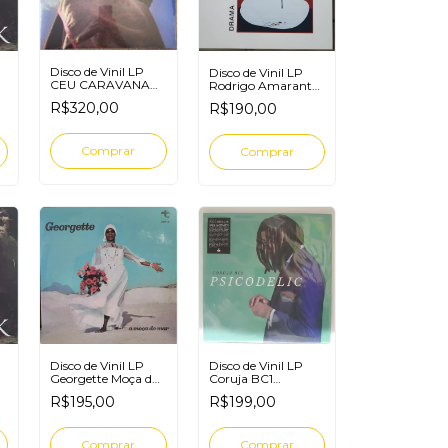
Disco de Vinil LP
Disco de Vinil LP
CEU CARAVANA
Rodrigo Amarante
SEREIA BLOOM
Drama
R$320,00
R$190,00
Disco de Vinil LP
Disco de Vinil LP
Georgette Moça do
Coruja BC1
mar
Psicodelic
R$195,00
R$199,00