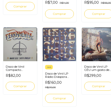
R$7,00
R$95,00
romance
R$14,00
fim Sampa
R$155,00
Disco de Vinil
Disco de Vinil LP
-
24
%
Compacto
CÉU um gosto de
Ferramenta Max
sol Tres selos
Disco de Vinil LP
R$82,00
R$299,00
B.O Senhorita
Rádio Diáspora
Paola
Negro Humor
R$160,00
R$210,00