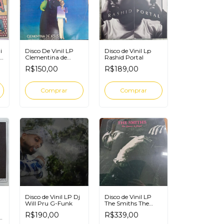
i
Disco De Vinil LP
Disco de Vinil Lp
e
Clementina de
Rashid Portal
Jesus convida
R$150,00
R$189,00
Carlos Cachaça
Disco de Vinil LP Dj
Disco de Vinil LP
Will Pru G-Funk
The Smiths The
Queen is dead
R$190,00
R$339,00
a