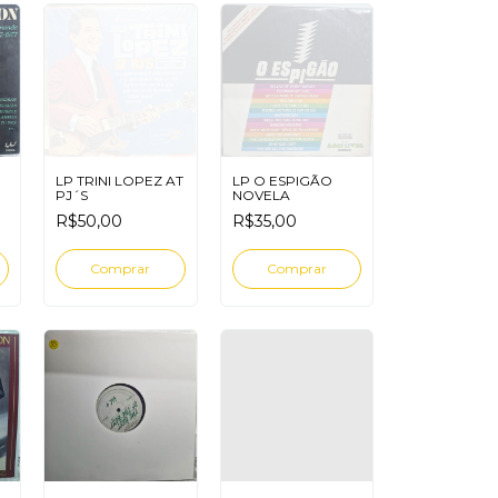
LP TRINI LOPEZ AT
LP O ESPIGÃO
PJ´S
NOVELA
7
R$50,00
R$35,00