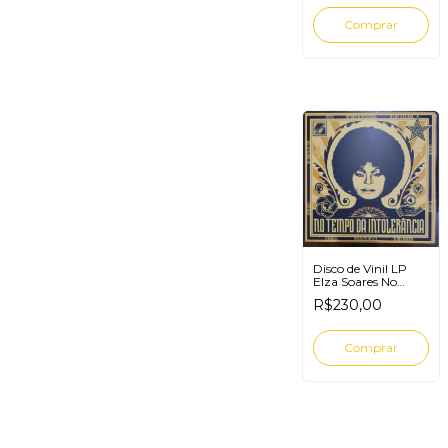
Disco de Vinil LP
Elza Soares No
Tempo Da
R$230,00
Intolerância