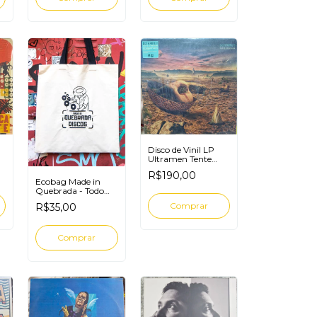
Disco de Vinil LP
Ultramen Tente
Enxergar
te
R$190,00
Ecobag Made in
Quebrada - Todo
disco conta uma
R$35,00
história