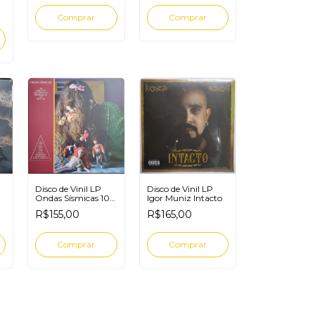
Disco de Vinil LP
Disco de Vinil LP
Igor Muniz Intacto
Ondas Sísmicas 10
Canções Cantoras
R$165,00
R$155,00
Brasileiras