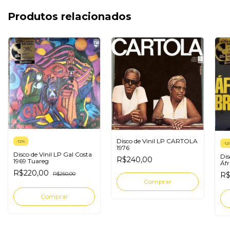
Produtos relacionados
Disco de Vinil LP CARTOLA
-
12
%
-
12
1976
Disco de Vinil LP Gal Costa
Dis
R$240,00
1969 Tuareg
Áfr
R$220,00
R$250,00
R$