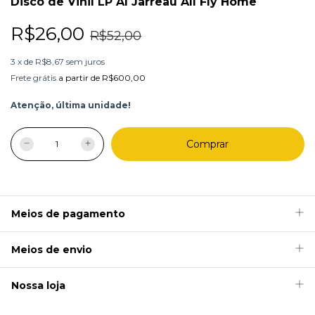
Disco de Vinil LP Al Jarreau All Fly Home
R$26,00
R$52,00
3
x
de
R$8,67
sem juros
Frete grátis
a partir de
R$600,00
Atenção, última unidade!
Meios de pagamento
Meios de envio
Nossa loja