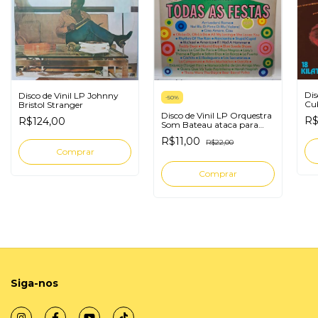
Dis
Disco de Vinil LP Johnny
-
50
%
Cu
Bristol Stranger
Disco de Vinil LP Orquestra
R$
R$124,00
Som Bateau ataca para
todas as festas
R$11,00
R$22,00
Siga-nos