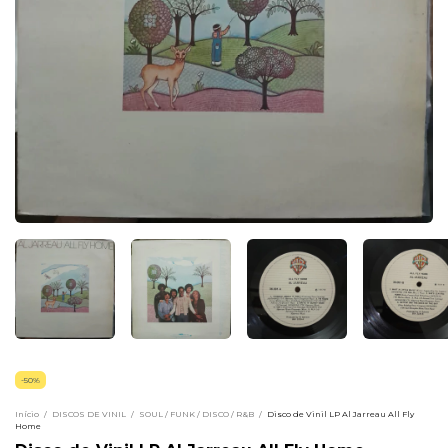
-
50
%
Início
/
DISCOS DE VINIL
/
SOUL / FUNK / DISCO / R&B
/
Disco de Vinil LP Al Jarreau All Fly
Home