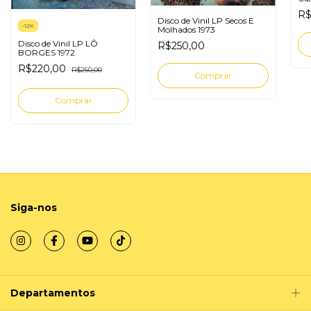
Con
R$
Disco de Vinil LP Secos E
-
12
%
Molhados 1973
Disco de Vinil LP LÔ
R$250,00
BORGES 1972
R$220,00
R$250,00
Siga-nos
Departamentos