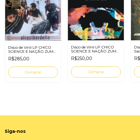
Disco de Vinil LP CHICO
Dis
Disco de Vinil LP CHICO
SCIENCE E NAÇÃO ZUMBI
Sa
SCIENCE E NAÇÃO ZUMBI
DA LAMA AO CAOS
AFROCIBERDELIA
R$250,00
R$
R$285,00
Siga-nos