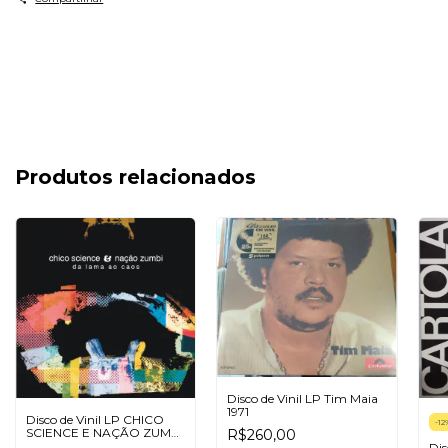
Produtos relacionados
Disco de Vinil LP Tim Maia
1971
Disco de Vinil LP CHICO
-
12
SCIENCE E NAÇÃO ZUMBI
R$260,00
DA LAMA AO CAOS
Dis