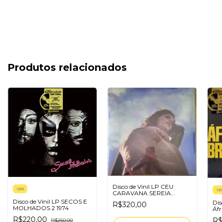
Produtos relacionados
Disco de Vinil LP CEU
-
12
%
-
12
CARAVANA SEREIA
BLOOM
Disco de Vinil LP SECOS E
Dis
R$320,00
MOLHADOS 2 1974
Áfr
R$220,00
R$
R$250,00