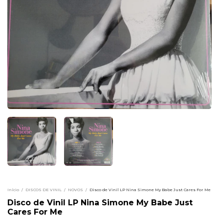
Início
/
DISCOS DE VINIL
/
NOVOS
/
Disco de Vinil LP Nina Simone My Babe Just Cares For Me
Disco de Vinil LP Nina Simone My Babe Just
Cares For Me