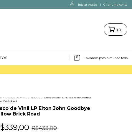
Iniciar sessão
|
Criar uma conta
(
0
)
NTOS
Enviamos para o mundo todo
io
/
DISCOS DE VINIL
/
NOVOS
/
Disco de Vinil LP Elton John Goodbye
ow Brick Road
sco de Vinil LP Elton John Goodbye
llow Brick Road
$339,00
R$433,00