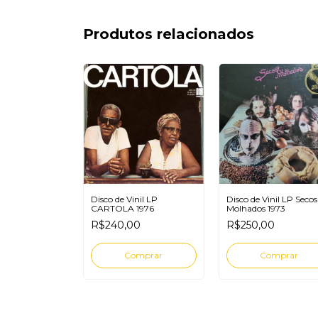
Produtos relacionados
Disco de Vinil LP
Disco de Vinil LP Secos
inil LP CHICO
CARTOLA 1976
Molhados 1973
E NAÇÃO
R$240,00
R$250,00
0
ERDELIA