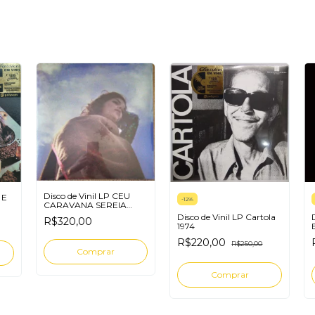
Disco de Vinil LP CEU
 E
-
12
%
CARAVANA SEREIA
BLOOM
Disco de Vinil LP Cartola
R$320,00
1974
R$220,00
R$250,00