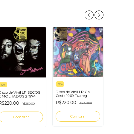
-
12
%
-
12
%
Disco de Vinil LP Gal
Disco de Vinil LP SECOS
-
12
%
Costa 1969 Tuareg
E MOLHADOS 2 1974
Disco de Vin
R$220,00
R$220,00
R$250,00
R$250,00
Ben África B
R$220,0