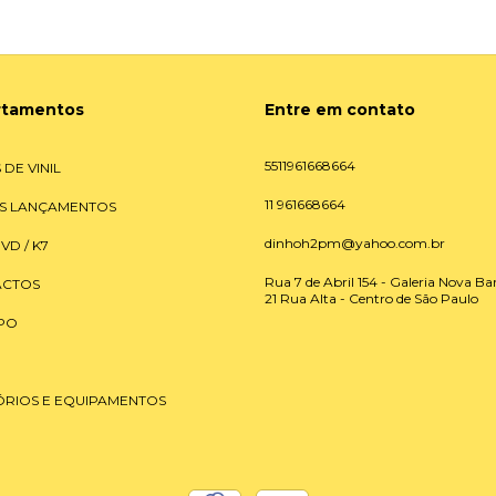
rtamentos
Entre em contato
5511961668664
 DE VINIL
11 961668664
S LANÇAMENTOS
dinhoh2pm@yahoo.com.br
DVD / K7
Rua 7 de Abril 154 - Galeria Nova Bar
CTOS
21 Rua Alta - Centro de São Paulo
PO
ÓRIOS E EQUIPAMENTOS