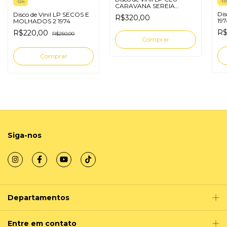
-
12
-
12
%
CARAVANA SEREIA
BLOOM
Dis
Disco de Vinil LP SECOS E
R$320,00
197
MOLHADOS 2 1974
R$
R$220,00
R$250,00
Siga-nos
Departamentos
Entre em contato