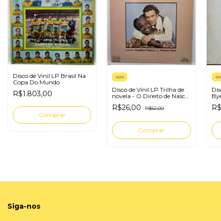
Disco de Vinil LP Brasil Na
-
50
%
-
50
Copa Do Mundo
Disco de Vinil LP Trilha de
Dis
R$1.803,00
novela - O Direito de Nascer
Bye
internacional
R$26,00
R$
R$52,00
Siga-nos