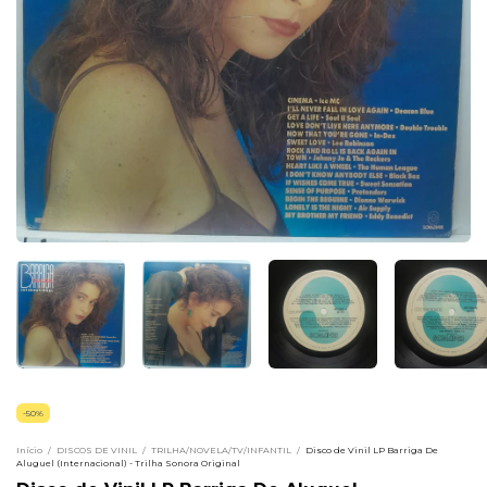
-
50
%
Início
/
DISCOS DE VINIL
/
TRILHA/NOVELA/TV/INFANTIL
/
Disco de Vinil LP Barriga De
Aluguel (Internacional) - Trilha Sonora Original