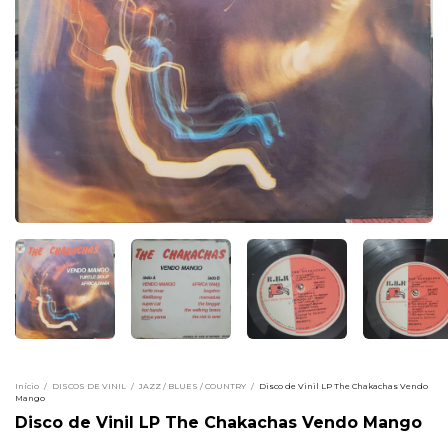
Início
/
DISCOS DE VINIL
/
JAZZ / BLUES / COUNTRY
/
Disco de Vinil LP The Chakachas Vendo
Mango
Disco de Vinil LP The Chakachas Vendo Mango