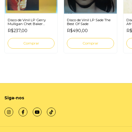
Disco de Vinil LP Gerry
Disco de Vinil LP Sade The
Dis
Mulligan Chet Baker
Best Of Sade
Afr
Carnegie Hall Concert
R$237,00
R$490,00
R$
Siga-nos