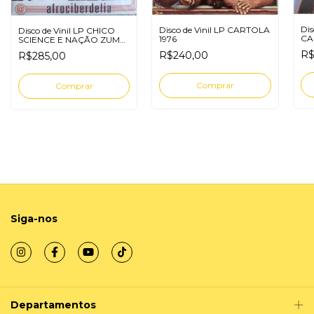
Dis
Disco de Vinil LP CARTOLA
Disco de Vinil LP CHICO
CA
1976
SCIENCE E NAÇÃO ZUMBI
B
AFROCIBERDELIA
R$
R$240,00
R$285,00
Siga-nos
Departamentos